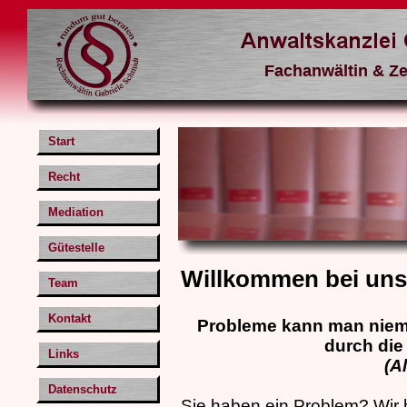
Start
Recht
Mediation
Gütestelle
Willkommen bei uns
Team
Kontakt
Probleme kann man niema
durch die
Links
(A
Datenschutz
Sie haben ein Problem? Wir h