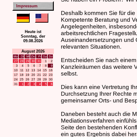
Impressum
Deshalb kommen Sie für die 
Kompetente Beratung und Vert
Angelegenheiten, insbesonde
Heute ist
arbeitsrechtlichen Fragestel
Sonntag, der
Auseinandersetzungen und Ge
09.08.2026
relevanten Situationen.
August 2026
Mo
Di
Mi
Do
Fr
Sa
So
Entscheiden Sie nach einem
27
28
29
30
31
1
2
Kanzleiräumen das weitere 
3
4
5
6
7
8
9
10
11
12
13
14
15
16
selbst.
17
18
19
20
21
22
23
24
25
26
27
28
29
30
31
1
2
3
4
5
6
Dies kann eine Vertretung Ih
Durchsetzung Ihrer Rechte mit
gemeinsamer Orts- und Besp
Daneben besteht auch die Mö
Mediationsverfahren einfüh
Seite den bestehenden Konfli
ein gutes Ergebnis dabei h